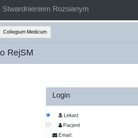
e Stwardnieniem Rozsianym
Collegium Medicum
do RejSM
Login
Lekarz
Pacjent
Email: