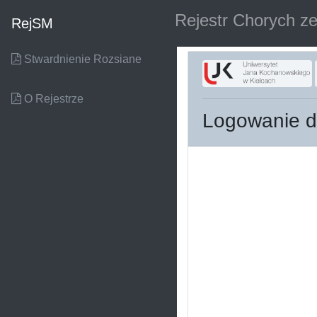
Rejestr Chorych z
RejSM
Stwardnienie Rozsiane
O Rejestrze
Logowanie 